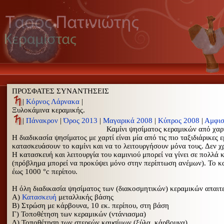
ΠΡΟΣΦΑΤΕΣ ΣΥΝΑΝΤΗΣΕΙΣ
|
Κόρνος Λάρνακα
|
Ξυλοκάμινα κεραμικής.
|
Πάνακρον
|
Όρος 2013
|
Μαγαρικά 2008
|
Κύπρος 2008
|
Αμφισ
Καμίνι ψησίματος κεραμικών από χαρτ
Η διαδικασία ψησίματος με χαρτί είναι μία από τις πιο ταξιδιάρικες
κατασκευάσουν το καμίνι και να το λειτουργήσουν μόνα τους
. Δεν 
Η κατασκευή και λειτουργία του καμινιού μπορεί να γίνει σε πολλά 
(πρόβλημα μπορεί να προκύψει μόνο στην περίπτωση ανέμων). Το κα
έως 1000 °c περίπου.
Η όλη διαδικασία
ψησίματος των (διακοσμητικών) κεραμικών
απαιτε
Α)
Κατασκευή
μεταλλικής βάσης
Β) Στρώση με κάρβουνα, 10 εκ. περίπου, στη βάση
Γ) Τοποθέτηση των κεραμικών (ντάνιασμα)
Δ) Τοποθέτηση των στερεών καυσίμων (ξύλα, κάρβουνα)