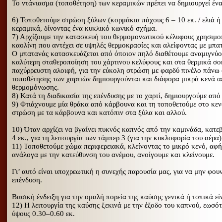
Το ντάνιασμα (τοποθέτηση) των κεραμικών πρέπει να δημιουργεί έν
6) Τοποθετούμε στρώση ξύλων (κορμάκια πάχους 6 – 10 εκ. / ελιά ή 
κεραμικά, δίνοντας ένα κυκλικό κωνικό σχήμα.
7) Αρχίζουμε την κατασκευή του θερμομονωτικού κέλυφους χρησιμοποι
καολίνη που αντέχει σε υψηλές θερμοκρασίες και αλείφοντας με μπα
Ο μπατανάς κατασκευάζεται από όποιον πηλό διαθέτουμε αναμιγνύον
καλύτερη σταθεροποίηση του χάρτινου κελύφους και στα θερμικά σο
παχύρρευστη αλοιφή, για την εύκολη στρώση με φαρδύ πινέλο πάνω σ
τοποθέτησης των χαρτιών δημιουργούνται και διάφορα μικρά κενά 
θερμομόνωσης.
8) Κατά τη διαδικασία της επένδυσης με το χαρτί, δημιουργούμε από 
9) Φτιάχνουμε μία θράκα από κάρβουνα και τη τοποθετούμε στο κεν
στρώση με τα κάρβουνα και κατόπιν στα ξύλα και αλλού.
10) Όταν αρχίζει να βγαίνει πυκνός καπνός από την καμινάδα, κατε
4 εκ., για τη λειτουργία των τάμπερ 3 (για την κυκλοφορία του αέρα)
11) Τοποθετούμε χώμα περιφερειακά, κλείνοντας το μικρό κενό, αφήν
ανάλογα με την κατεύθυνση του ανέμου, ανοίγουμε και κλείνουμε.
Γι’ αυτό είναι υποχρεωτική η συνεχής παρουσία μας, για να μην φου
επένδυση.
Βασική ένδειξη για την ομαλή πορεία της καύσης γενικά ή τοπικά εί
12) Η λειτουργία της καύσης ξεκινά με την έξοδο του καπνού, εωσό
ύψους 0.30–0.60 εκ.