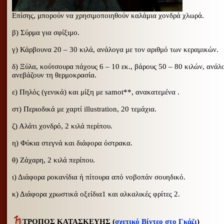
Επίσης, μπορούν να χρησιμοποιηθούν καλάμια χονδρά χλωρά.
β) Σύρμα για σφίξιμο.
γ) Κάρβουνα 20 – 30 κιλά, ανάλογα με τον αριθμό των κεραμικών.
δ) Ξύλα, κούτσουρα πάχους 6 – 10 εκ., βάρους 50 – 80 κιλών, ανάλ
ανεβάζουν τη θερμοκρασία.
ε) Πηλός (γενικά) και μίξη με samot
**
, ανακατεμένα .
στ) Περιοδικά με χαρτί illustration, 20 τεμάχια.
ζ) Αλάτι χονδρό, 2 κιλά περίπου.
η) Φύκια στεγνά και διάφορα όστρακα.
θ) Ζάχαρη, 2 κιλά περίπου.
ι) Διάφορα ροκανίδια ή πίτουρα από νοβοπάν σουηδικό.
κ) Διάφορα χρωστικά οξείδια1 και αλκαλικές φρίτες 2.
ΤΡΟΠΟΣ ΚΑΤΑΣΚΕΥΗΣ
(
σχετικό Βίντεο στο Γκάζι
)