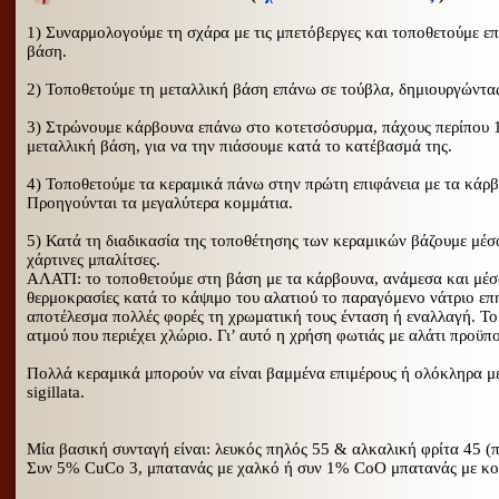
1) Συναρμολογούμε τη σχάρα με τις μπετόβεργες και τοποθετούμε ε
βάση.
2) Τοποθετούμε τη μεταλλική βάση επάνω σε τούβλα, δημιουργώντας
3) Στρώνουμε κάρβουνα επάνω στο κοτετσόσυρμα, πάχους περίπου 1
μεταλλική βάση, για να την πιάσουμε κατά το κατέβασμά της.
4) Τοποθετούμε τα κεραμικά πάνω στην πρώτη επιφάνεια με τα κάρ
Προηγούνται τα μεγαλύτερα κομμάτια.
5) Κατά τη διαδικασία της τοποθέτησης των κεραμικών βάζουμε μέσα
χάρτινες μπαλίτσες.
ΑΛΑΤΙ: το τοποθετούμε στη βάση με τα κάρβουνα, ανάμεσα και μέσα
θερμοκρασίες κατά το κάψιμο του αλατιού το παραγόμενο νάτριο επη
αποτέλεσμα πολλές φορές τη χρωματική τους ένταση ή εναλλαγή. Το
ατμού που περιέχει χλώριο. Γι’ αυτό η χρήση φωτιάς με αλάτι προϋπ
Πολλά κεραμικά μπορούν να είναι βαμμένα επιμέρους ή ολόκληρα με 
sigillata.
Μία βασική συνταγή είναι: λευκός πηλός 55 & αλκαλική φρίτα 45 (
Συν 5% CuCo 3, μπατανάς με χαλκό ή συν 1% CoO μπατανάς με κοβά