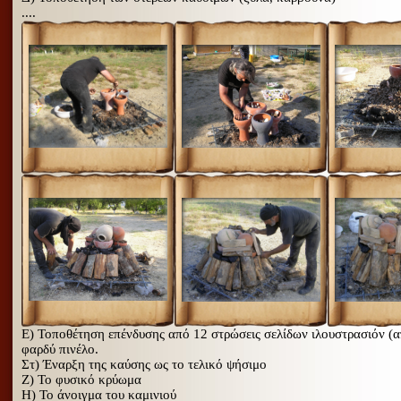
....
Ε) Τοποθέτηση επένδυσης από 12 στρώσεις σελίδων ιλουστρασιόν (α
φαρδύ πινέλο.
Στ) Έναρξη της καύσης ως το τελικό ψήσιμο
Ζ) Το φυσικό κρύωμα
Η) Το άνοιγμα του καμινιού