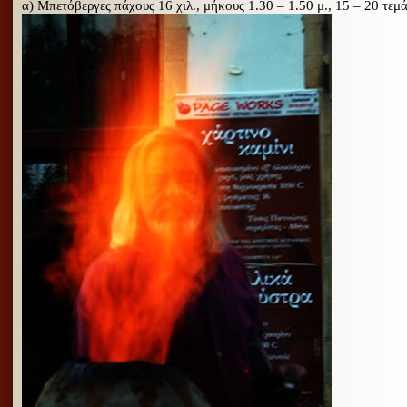
α) Μπετόβεργες πάχους 16 χιλ., μήκους 1.30 – 1.50 μ., 15 – 20 τεμά